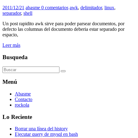
2011/12/21
abasme
0 comentarios
awk
,
delimitador
,
linux
,
separador
,
shell
Un post rapidito awk sirve para poder parsear documentos, por
defecto las columnas del documento deberia estar separado por
espacio,
Leer más
Busqueda
Menú
Abasme
Contacto
rockola
Lo Reciente
Borrar una línea del history
Ejecutar query de mysql en bash