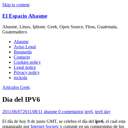
Skip to content
El Espacio Abasme
Abasme, Linux, Iphone, Geek, Open Source, Floss, Guatemala,
Guatemalteco
Abasme
Aviso Legal
Busqueda
Contacto
Cookies policy
Legal notice
Privacy policy
rockola
Articulos Geek
Día del IPV6
2011/06/07
2011/08/11
abasme
0 comentarios
ipv6
,
ipv6 day
El día de hoy 8 de junio GMT, se celebra el día del
ipv6
, el cual esta
organizado por
Internet Society
y consiste en un compromiso de los