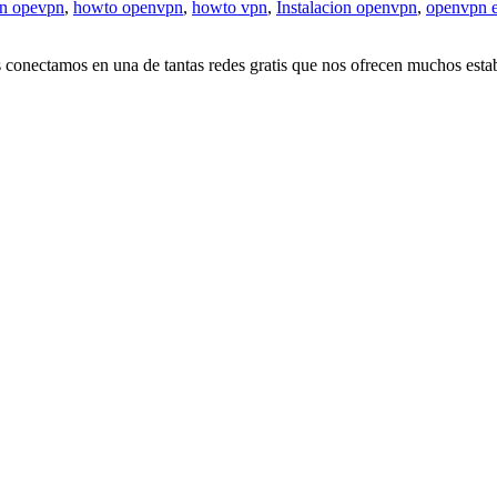
on opevpn
,
howto openvpn
,
howto vpn
,
Instalacion openvpn
,
openvpn e
 conectamos en una de tantas redes gratis que nos ofrecen muchos estab