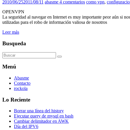
2010/06/25
2011/08/11
abasme
4 comentarios
como vpn
,
configuraci
OPENVPN
La seguridad al navegar en Internet es muy importante peor aún si nos
utilizadas para el robo de información valiosa de nosotros
Leer más
Busqueda
Menú
Abasme
Contacto
rockola
Lo Reciente
Borrar una línea del history
Ejecutar query de mysql en bash
Cambiar delimitador en AWK
Día del IPV6